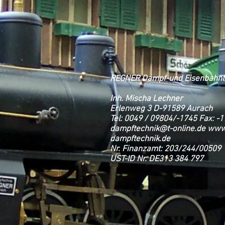
REGNER Dampf-und Eisenbahnt
Inh. Mischa Lechner
Erlenweg 3 D-91589 Aurach
Tel: 0049 / 09804/-1745 Fax: -
dampftechnik@t-online.de
www
dampftechnik.de
Nr. Finanzamt: 203/244/00509
UST-ID Nr. DE313 384 797