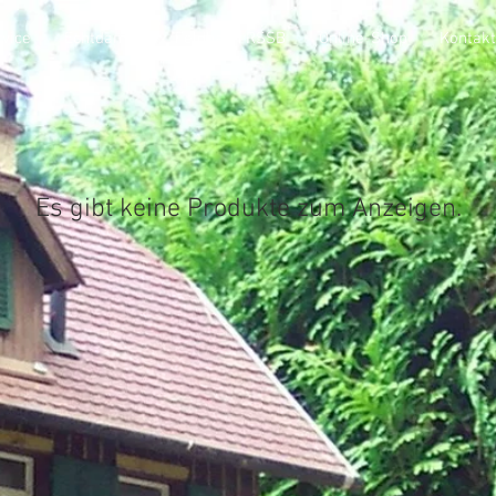
vice
Echtdampf
Feldbahn RSSB
Online-Shop
Kontakt
Es gibt keine Produkte zum Anzeigen.