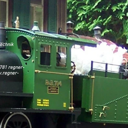
echnik
1781 regner-
.regner-
© 