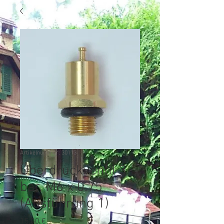
Artikelnummer: 30113
Überdruckventil 3
bar, M6 x 0.75
(Ausführung 1)
Preis
15,00 €