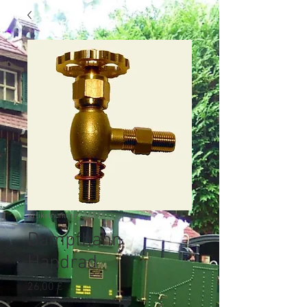
Artikelnummer: 50815
Dampfhahn
Handrad
Preis
26,00 €