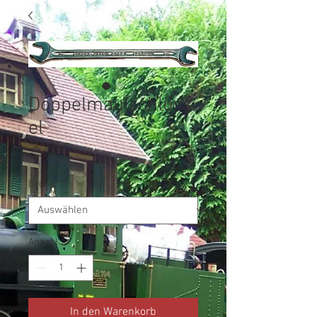
Doppelmaulschlüss
el
Preis
7,50 €
Größe:
*
Anzahl
*
In den Warenkorb