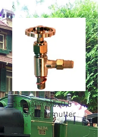
Artikelnummer: 50811
Gashahn M5x0,5
mit Kontermutter
Preis
25,50 €