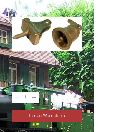
Artikelnummer: 61570
Glocke mit Halter
Preis
16,90 €
Anzahl
*
In den Warenkorb