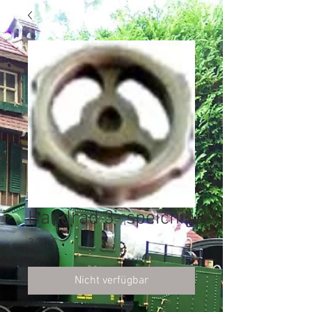
Handrad 3- speichig
Preis
3,70 €
Nicht verfügbar