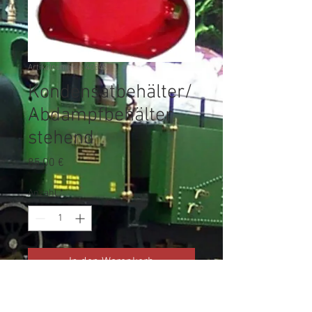
Artikelnummer: 40845
Kondensatbehälter/
Abdampfbehälter
stehend
Preis
85,00 €
Anzahl
*
In den Warenkorb
Mit Schornstein und vier