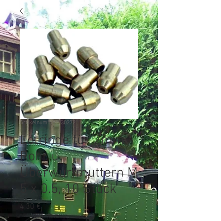
Artikelnummer: 30272
Lötringe für 2mm
Rohr u.
Überwurfmuttern M
5 x 0.5, 10 Stück
Preis
4,30 €