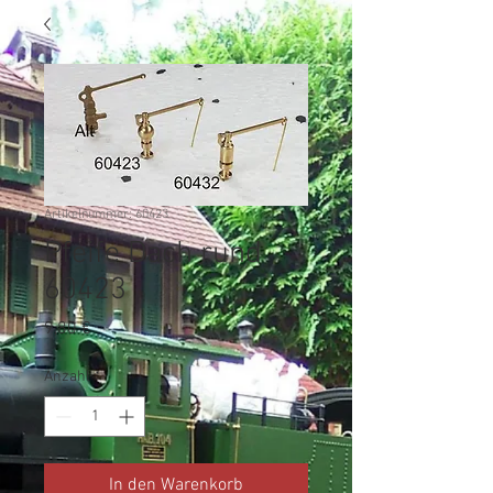
Artikelnummer: 60423
Pfeife Dach rund
60423
Preis
9,80 €
Anzahl
*
In den Warenkorb