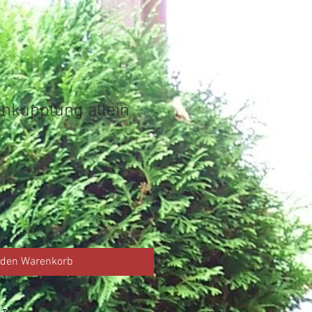
enkupplung allein
 den Warenkorb