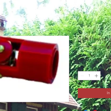
Schiffswell
Artikelnummer: 40469
Preis
4,95 €
Anzahl
*
In