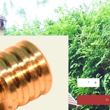
Schnurroll
Durchmess
Artikelnummer: 10169
Preis
5,25 €
Anzahl
*
In