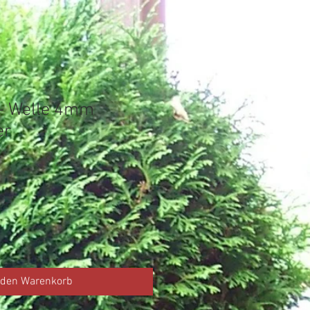
e- Welle 4mm
er
 den Warenkorb