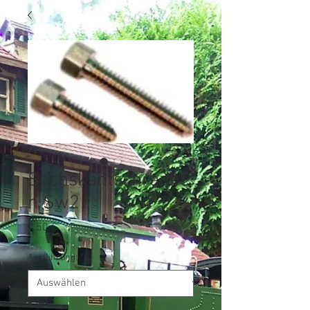
Sechskantschraube
n Sw2
Preis
9,50 €
Ausführung:
*