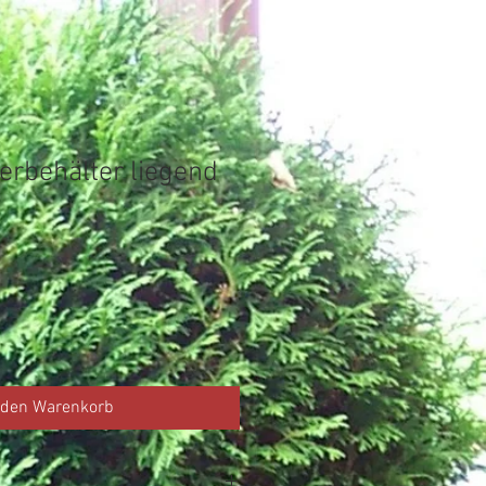
rbehälter liegend
 den Warenkorb