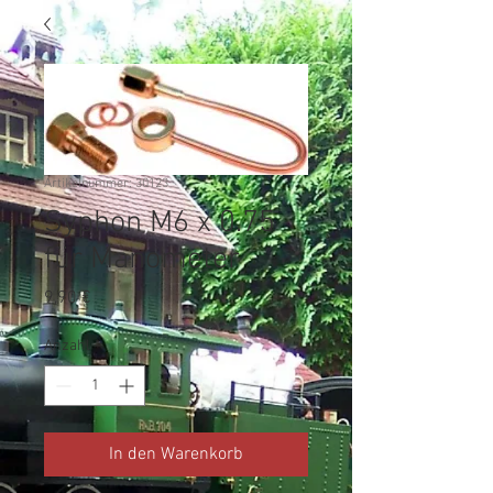
Artikelnummer: 30123
Syphon M6 x 0.75
für Manometer
Preis
9,90 €
Anzahl
*
In den Warenkorb