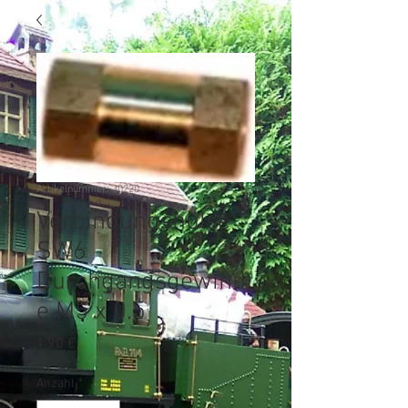
Artikelnummer: 30220
Verbindungshülse
SW6
Durchgangsgewind
e M5 x 0.5
Preis
1,90 €
Anzahl
*