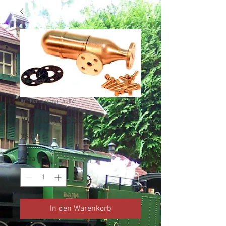
Artikelnummer: 40821
Windkessel
Preis
28,00 €
Anzahl
*
In den Warenkorb