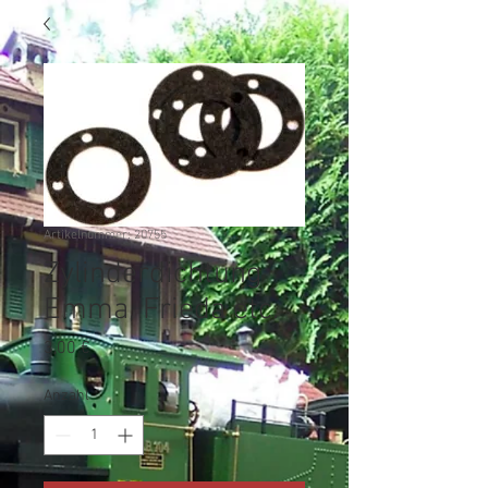
Artikelnummer: 20755
Zylinderdichtung
Emma, Frieda etc.
Preis
3,00 €
Anzahl
*