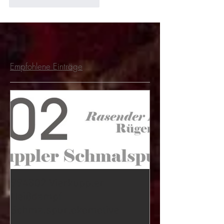
Gefällt mir
Antworten
Empfohlene Einträge
994802 Vierkuppler
Heißdampf
Schmalspurlokomotive