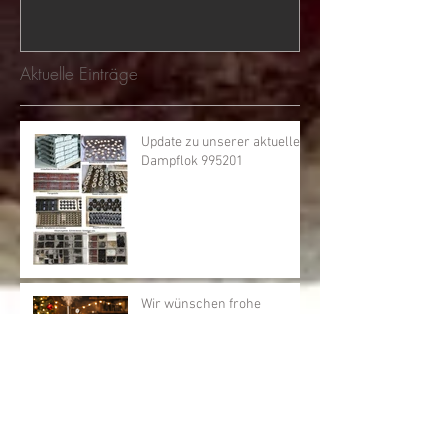
Aktuelle Einträge
Update zu unserer aktuellen
Dampflok 995201
Wir wünschen frohe
Festtage und einen Guten
Rutsch ins neue Jahr
Rudolf Easy Line