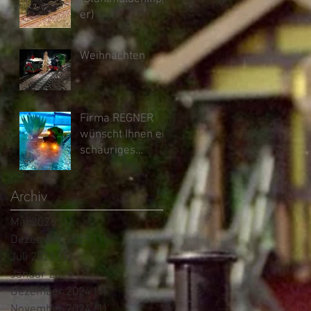
er)
Weihnachten
Firma REGNER
wünscht Ihnen ein
schauriges
Halloween und
einen schönen
Archiv
Feiertag
Mai 2026
(1)
1 Beitrag
Dezember 2025
(1)
1 Beitrag
Juli 2025
(1)
1 Beitrag
Januar 2025
(1)
1 Beitrag
Dezember 2024
(1)
1 Beitrag
November 2024
(1)
1 Beitrag