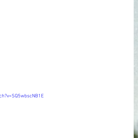
atch?v=SQ5wbscNB1E