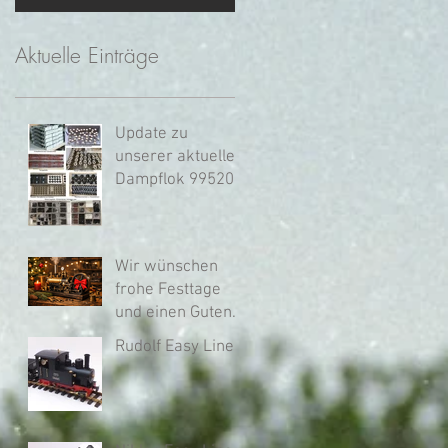
Aktuelle Einträge
Update zu
unserer aktuellen
Dampflok 995201
Wir wünschen
frohe Festtage
und einen Guten
Rutsch ins neue
Rudolf Easy Line
Jahr