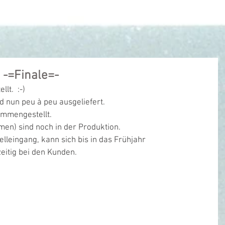
vice
Echtdampf
Feldbahn RSSB
Online-Shop
Kontakt
 -=Finale=-
lt.  :-)
d nun peu à peu ausgeliefert.
ammengestellt.
hmen) sind noch in der Produktion.
elleingang, kann sich bis in das Frühjahr
eitig bei den Kunden.