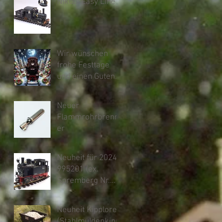
Niklas Easy Line
Wir wünschen
frohe Festtage
und einen Guten
Rutsch ins neue
Jahr
Neuer
Flammrohrbrenn
er
Neuheit für 2024
995201 (ex.
Spremberg Nr.
12)
Neuheit Kipplore
(Stahlmuldenkipp