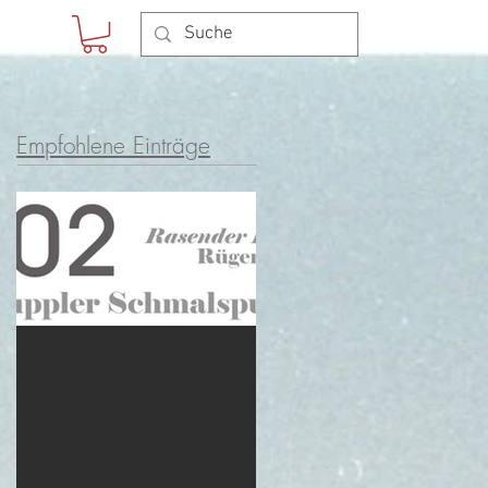
Empfohlene Einträge
994802 Vierkuppler
Heißdampf
Schmalspurlokomotive