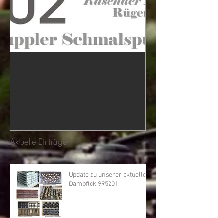
994802 Vierkuppler
Heißdampf
Schmalspurlokomotive
Aktuelle Einträge
Update zu unserer aktuellen
Dampflok 995201