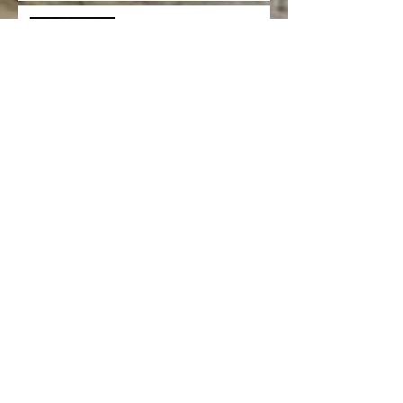
Weihnachten
Firma REGNER wünscht
Ihnen ein schauriges
Halloween und einen
schönen Feiertag
Archiv
Mai 2026
(1)
1 Beitrag
Dezember 2025
(1)
1 Beitrag
Juli 2025
(1)
1 Beitrag
Januar 2025
(1)
1 Beitrag
Dezember 2024
(1)
1 Beitrag