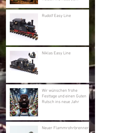
Rudolf Easy Line
Niklas Easy Line
Wir wünschen frohe
Festtage und einen Guten
Rutsch ins neue Jahr
Neuer Flammrohrbrenner