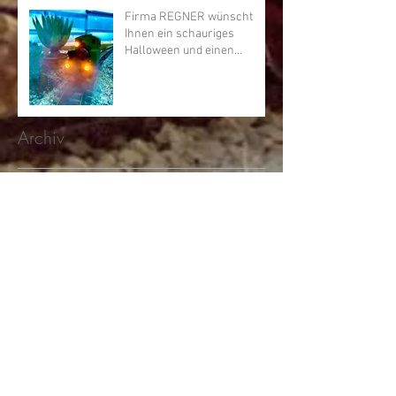
Firma REGNER wünscht
Ihnen ein schauriges
Halloween und einen
schönen Feiertag
Archiv
Mai 2026
(1)
1 Beitrag
Dezember 2025
(1)
1 Beitrag
Juli 2025
(1)
1 Beitrag
Januar 2025
(1)
1 Beitrag
Dezember 2024
(1)
1 Beitrag
November 2024
(1)
1 Beitrag
Januar 2024
(2)
2 Beiträge
Dezember 2023
(1)
1 Beitrag
Oktober 2023
(1)
1 Beitrag
April 2023
(1)
1 Beitrag