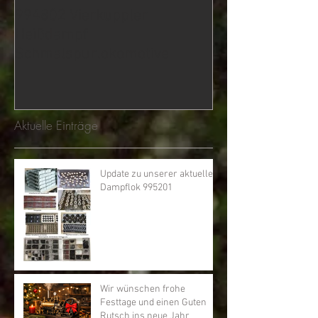
994802 Vierkuppler
Heißdampf
Schmalspurlokomotive
Aktuelle Einträge
Update zu unserer aktuellen
Dampflok 995201
Wir wünschen frohe
Festtage und einen Guten
Rutsch ins neue Jahr