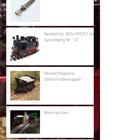
Neuheit für 2024 995201 (ex.
Spremberg Nr. 12)
Neuheit Kipplore
(Stahlmuldenkipper)
Weihnachten