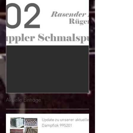
994802 Vierkuppler
Heißdampf
Schmalspurlokomotive
Aktuelle Einträge
Update zu unserer aktuellen
Dampflok 995201