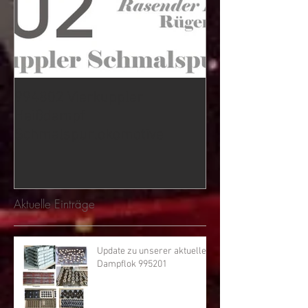
994802 Vierkuppler
Heißdampf
Schmalspurlokomotive
Aktuelle Einträge
Update zu unserer aktuellen
Dampflok 995201