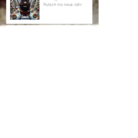
Rutsch ins neue Jahr
Neuer Flammrohrbrenner
Neuheit für 2024 995201 (ex.
Spremberg Nr. 12)
Neuheit Kipplore
(Stahlmuldenkipper)